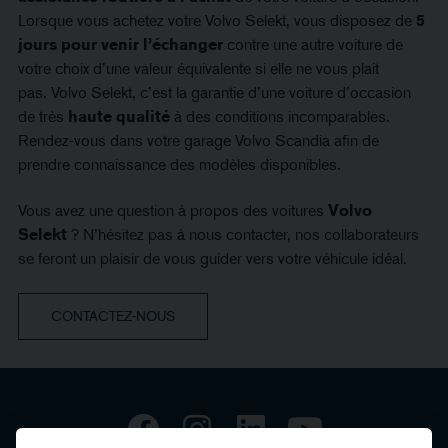
Lorsque vous achetez votre Volvo Selekt, vous disposez de
5
jours pour venir l’échanger
contre une autre voiture de
votre choix d’une valeur équivalente si elle ne vous plait
pas. Volvo Selekt, c’est la garantie d’une voiture d’occasion
de très
haute qualité
à des conditions incomparables.
Rendez-vous dans votre garage Volvo Scandia afin de
prendre connaissance des modèles disponibles.
Vous avez une question à propos des voitures
Volvo
Selekt
? N’hésitez pas à nous contacter, nos collaborateurs
se feront un plaisir de vous guider vers votre véhicule idéal.
CONTACTEZ-NOUS