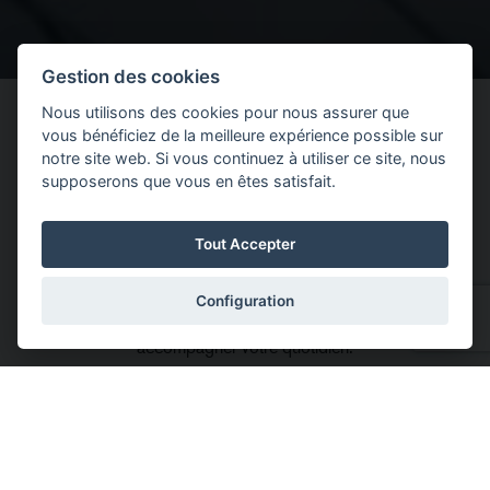
Gestion des cookies
Vos Accessoires Volvo
Nous utilisons des cookies pour nous assurer que
vous bénéficiez de la meilleure expérience possible sur
notre site web. Si vous continuez à utiliser ce site, nous
supposerons que vous en êtes satisfait.
Découvrez une vaste sélection d’accessoires universels
compatibles avec l’ensemble des modèles Volvo actuels :
protections de coffre, tapis en caoutchouc, porte-vélos sur
Tout Accepter
attelage ou barres de toit, coffres de toit, porte-skis,
équipements dédiés à la sécurité des enfants et des animaux,
Configuration
pare-soleil ainsi que de nombreuses solutions pratiques pour
accompagner votre quotidien.
ACCESSOIRES VOLVO À LIÈGE
ACCESSOIRES VOLVO À VILLERS-LE-BOUILLET