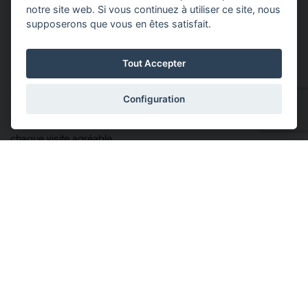
œuvre pour répondre à vos besoins avec un service de qualité
notre site web. Si vous continuez à utiliser ce site, nous
supposerons que vous en êtes satisfait.
supérieure et de proximité.
Notre concession, située au Quai Timmermans 43 à Liège, a
Tout Accepter
été repensée il y a déjà deux ans pour vous accueillir dans un
cadre plus moderne et chaleureux. Vous découvrirez un
Configuration
showroom inspirant, mettant en valeur les derniers modèles
Volvo, et des espaces d’attente confortables pour rendre
chaque visite agréable.
Un engagement
renouvelé sous une autre
bannière et un focus sur
l’innovation et la
durabilité