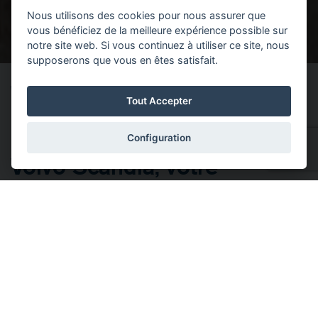
Nous utilisons des cookies pour nous assurer que
vous bénéficiez de la meilleure expérience possible sur
notre site web. Si vous continuez à utiliser ce site, nous
supposerons que vous en êtes satisfait.
VOLVO SCANDIA MARCHE-EN-
Tout Accepter
FAMENNE
Configuration
Volvo Scandia, votre
concessionnaire et
spécialiste Volvo à Marche-
en-Famenne
Située idéalement à Marche-en-Famenne, notre concession
vous accueille dans un showroom moderne où des conseils
sur mesure vous attendent.