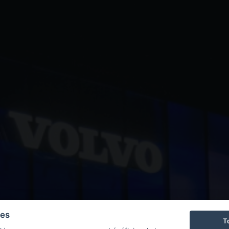
ies
T