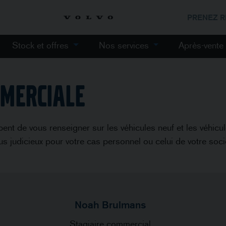
PRENEZ 
Stock et offres
Nos services
Après-vent
MMERCIALE
ent de vous renseigner sur les véhicules neuf et les véhic
plus judicieux pour votre cas personnel ou celui de votre soci
Noah Brulmans
Stagiaire commercial