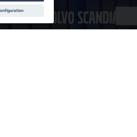
Le staff Volvo Scandia
onfiguration
Scandia S.A.
Rue le Marais 15H
4530 Villers Le Bouillet
Tél : 04 259 59 00
E-mail : info@scandia.be