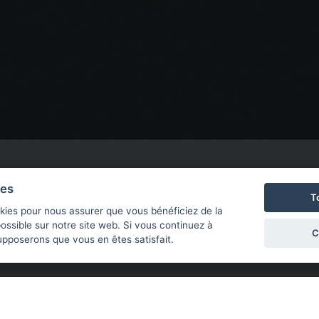
AMUR
ies
T
kies pour nous assurer que vous bénéficiez de la
ossible sur notre site web. Si vous continuez à
C
oncessionnaire et spécialiste V
supposerons que vous en êtes satisfait.
ion vous accueille dans un showroom moderne où des conse