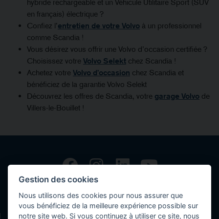
hybride rechargeable et un Véhicule Utilitaire Sport (SUV
en français) électrique ?
Confiez l’
entretien de votre Volvo
à un professionnel
comme Scandia !
Vous désirez vous offrir une Volvo d’occasion certifiée ?
Choisissez votre
Volvo Selekt
chez Scandia !
Achetez votre
Volvo d’occasion
chez Scandia et
bénéficiez de la garantie Volvo Selekt
Découvrez les offres de Scandia, votre
garage Volvo
de
Villers-le-Bouillet !
Gestion des cookies
Copyright © 2026 Volvo Car Corporation (or its affiliates or licensors).
Nous utilisons des cookies pour nous assurer que
Contact
vous bénéficiez de la meilleure expérience possible sur
notre site web. Si vous continuez à utiliser ce site, nous
Déclaration de confidentialités