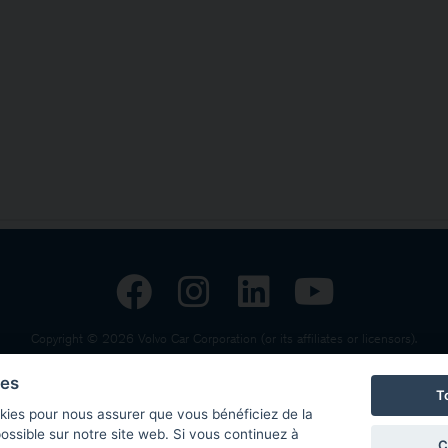
Copyright © 2026 Volvo Car Corporation (or its affiliates or licensors).
Déclaration de confidentialités
Politique des cookies
Me
ies
T
kies pour nous assurer que vous bénéficiez de la
ossible sur notre site web. Si vous continuez à
C