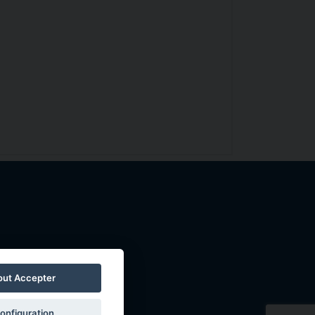
ntions légales
out Accepter
onfiguration