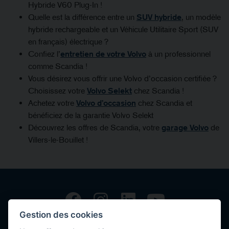
Hybride V60 Plug-In !
Quelle est la différence entre un
SUV hybride
, un modèle
hybride rechargeable et un Véhicule Utilitaire Sport (SUV
en français) électrique ?
Confiez l’
entretien de votre Volvo
à un professionnel
comme Scandia !
Vous désirez vous offrir une Volvo d’occasion certifiée ?
Choisissez votre
Volvo Selekt
chez Scandia !
Achetez votre
Volvo d’occasion
chez Scandia et
bénéficiez de la garantie Volvo Selekt
Découvrez les offres de Scandia, votre
garage Volvo
de
Villers-le-Bouillet !
Gestion des cookies
Copyright © 2026 Volvo Car Corporation (or its affiliates or licensors).