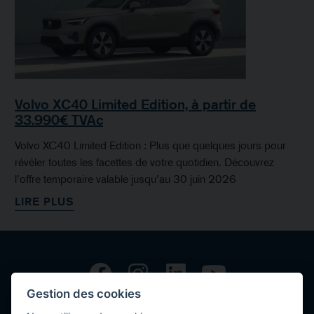
Volvo XC40 Limited Edition, à partir de
33.990€ TVAc
Volvo XC40 Limited Edition : Plus que quelques jours pour
révéler toutes les facettes de votre quotidien. Découvrez
l’offre temporaire valable jusqu’au 30 juin 2026
LIRE PLUS
Gestion des cookies
Copyright © 2026 Volvo Car Corporation (or its affiliates or licensors).