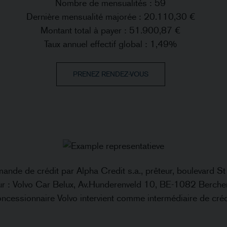
Nombre de mensualités : 59
Dernière mensualité majorée : 20.110,30 €
Montant total à payer : 51.900,87 €
Taux annuel effectif global : 1,49%
PRENEZ RENDEZ-VOUS
ande de crédit par Alpha Credit s.a., prêteur, boulevard 
 : Volvo Car Belux, Av.Hunderenveld 10, BE-1082 Berch
ncessionnaire Volvo intervient comme intermédiaire de créd