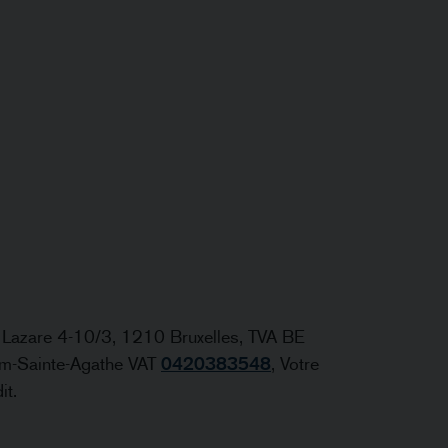
St Lazare 4-10/3, 1210 Bruxelles, TVA BE
em-Sainte-Agathe VAT
0420383548
, Votre
it.