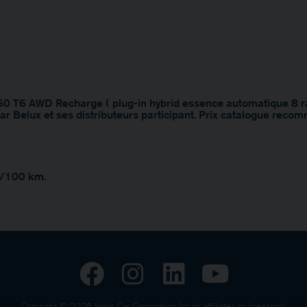
C60 T6 AWD Recharge ( plug-in hybrid essence automatique 8 ra
ar Belux et ses distributeurs participant. Prix catalogue recom
l/100 km.
Copyright © 2026 Volvo Car Corporation (or its affiliates or licensors).