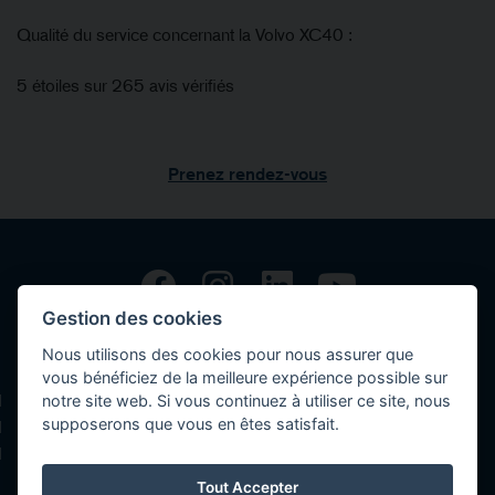
Qualité du service concernant la Volvo XC40 :
5 étoiles sur 265 avis vérifiés
Prenez rendez-vous
Gestion des cookies
Copyright © 2026 Volvo Car Corporation (or its affiliates or licensors).
Nous utilisons des cookies pour nous assurer que
Contact
vous bénéficiez de la meilleure expérience possible sur
notre site web. Si vous continuez à utiliser ce site, nous
Déclaration de confidentialités
supposerons que vous en êtes satisfait.
Politique des cookies
Mentions légales
Tout Accepter