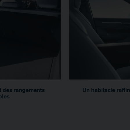
et des rangements
Un habitacle raffi
bles