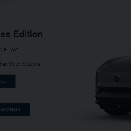
ss Edition
€ HTVA*
hez Volvo Scandia
ÈGE
E-BOUILLET