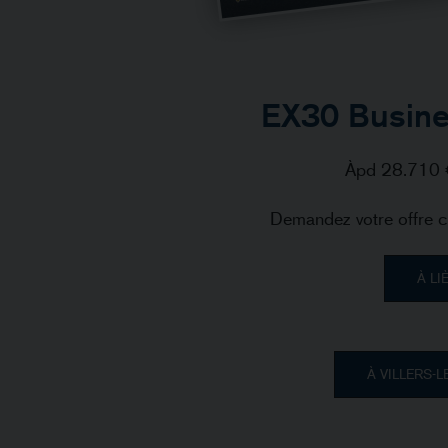
EX30 Busine
Àpd 28.710 
Demandez votre offre c
À LI
À VILLERS-L