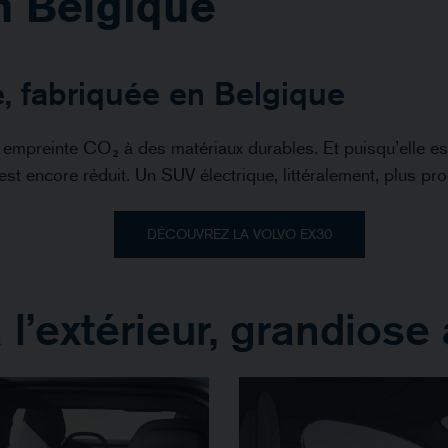
n Belgique
 fabriquée en Belgique
 empreinte CO₂ à des matériaux durables. Et puisqu’elle es
st encore réduit. Un SUV électrique, littéralement, plus pr
DÉCOUVREZ LA VOLVO EX30
’extérieur, grandiose à