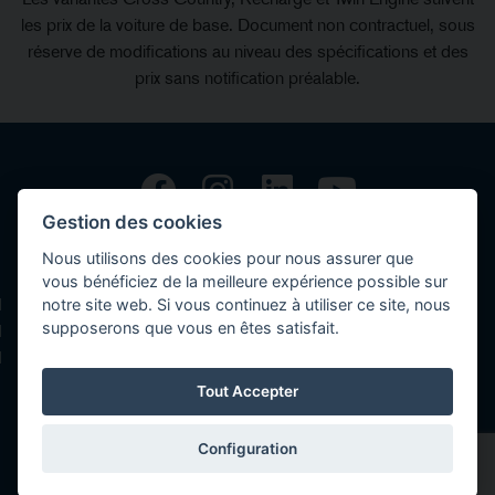
les prix de la voiture de base. Document non contractuel, sous
réserve de modifications au niveau des spécifications et des
prix sans notification préalable.
Gestion des cookies
Copyright © 2026 Volvo Car Corporation (or its affiliates or licensors).
Nous utilisons des cookies pour nous assurer que
Contact
vous bénéficiez de la meilleure expérience possible sur
notre site web. Si vous continuez à utiliser ce site, nous
Déclaration de confidentialités
supposerons que vous en êtes satisfait.
Politique des cookies
Mentions légales
Tout Accepter
Configuration