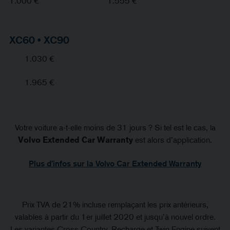
1.000 €
1.555 €
XC60 • XC90
1.030 €
1.965 €
Votre voiture a-t-elle moins de 31 jours ? Si tel est le cas, la
Volvo Extended Car Warranty
est alors d’application.
Plus d’infos sur la Volvo Car Extended Warranty
Prix TVA de 21% incluse remplaçant les prix antérieurs,
valables à partir du 1er juillet 2020 et jusqu’à nouvel ordre.
Les variantes Cross Country, Recharge et Twin Engine suivent