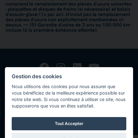
comprend le remplacement des pièces d’usure suivantes
: plaquettes et disques de freins (si nécessaire) et balais
d’essuie-glace (1x par an). N’inclut pas le remplacement
des pièces d’usure non explicitement mentionnées ci-
dessus. — (5) Garantie d’usine de 3 ans ou 100 000 km
incluse (à la première échéance atteinte).
Gestion des cookies
Copyright © 2026 Volvo Car Corporation (or its affiliates or licensors).
Nous utilisons des cookies pour nous assurer que
Contact
vous bénéficiez de la meilleure expérience possible sur
notre site web. Si vous continuez à utiliser ce site, nous
Déclaration de confidentialités
supposerons que vous en êtes satisfait.
Politique des cookies
Mentions légales
Tout Accepter