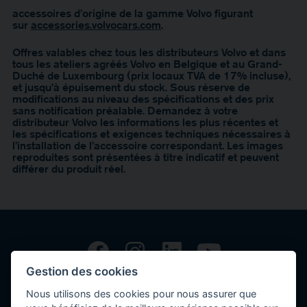
accessoires d’origine de la gamme Volvo figurant
sur
accessories.volvocars.com
.
Offres valables chez tous les distributeurs Volvo et dans
tous les ateliers agréés Volvo en Belgique et au Grand-
Duché de Luxembourg (prix locaux TVA de 17% incluse),
et jusqu’à épuisement du stock. Sous réserve de
modifications au niveau des spécifications et des prix
sans notification préalable. Demandez à votre
distributeur Volvo les informations les plus récentes et
les spécifications et exigences techniques nécessaires à
l’installation de l’accessoire correspondant. Les images
reproduites sont présentées à titre indicatif et peuvent
différer du produit réel.
Gestion des cookies
Copyright © 2026 Volvo Car Corporation (or its affiliates or licensors).
Nous utilisons des cookies pour nous assurer que