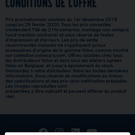
Conditions de l'offre
Prix promotionnels valables du 1er décembre 2019
jusqu’au 29 février 2020. Tous les prix conseillés
s’entendent TVA de 21% comprise, montage non compris
(sauf mention contraire) et sous réserve de fautes
d’impression et d’erreurs. Les prix de vente
recommandés indiqués ne s’appliquent qu’aux
accessoires d’origine de la gamme Volvo, comme montré
sur collection.volvocars.com. Offres valables chez tous
les distributeurs Volvo et dans tous les ateliers agréés
Volvo en Belgique et jusqu’à épuisement du stock.
Demandez à votre distributeur Volvo les toutes dernières
informations. Sous réserve de modifications au niveau
des spécifications et des prix sans notification préalable.
Les images reproduites sont
présentées à titre indicatif et peuvent différer du produit
réel.