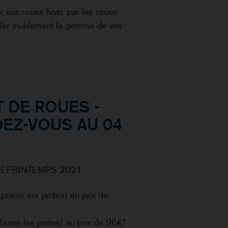
 vos roues hiver par les roues
ader inutilement la gomme de vos
 DE ROUES -
EZ-VOUS AU 04
S PRINTEMPS 2021
neus sur jantes) au prix de
ans les jantes) au prix de 96€*