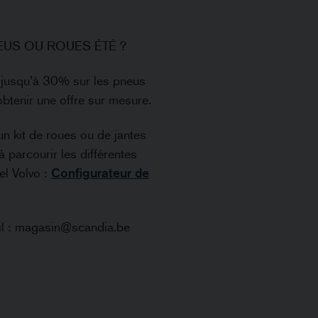
EUS OU ROUES ÉTÉ ?
t jusqu’à 30% sur les pneus
obtenir une offre sur mesure.
un kit de roues ou de jantes
 parcourir les différentes
iel Volvo :
Configurateur de
il : magasin@scandia.be