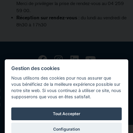
Merci de privilégier la prise de rendez-vous au 04 259
59 00.
Réception sur rendez-vous
: du lundi au vendredi de
8h30 à 17h30
Gestion des cookies
Copyright © 2026 Volvo Car Corporation (or its affiliates or licensors).
Nous utilisons des cookies pour nous assurer que
Contact
vous bénéficiez de la meilleure expérience possible sur
notre site web. Si vous continuez à utiliser ce site, nous
Déclaration de confidentialités
supposerons que vous en êtes satisfait.
Politique des cookies
Mentions légales
Tout Accepter
Configuration