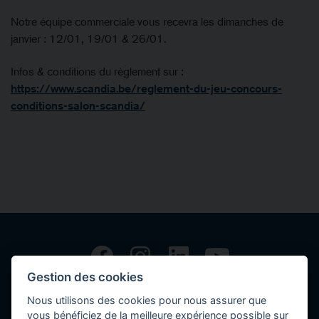
Notre équipe commerciale vous recevra les dimanches de
janvier : 12/01, 19/01 & 26/01.
Infos & conditions du règlement sur :
https://www.scandia.be/reglement-du-jeu-concours-
conditions-salon-scandia/
Gestion des cookies
Copyright © 2026 Volvo Car Corporation (or its affiliates or licensors).
Nous utilisons des cookies pour nous assurer que
Contact
vous bénéficiez de la meilleure expérience possible sur