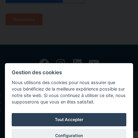
Gestion des cookies
Copyright © 2026 Volvo Car Corporation (or its affiliates or licensors).
Nous utilisons des cookies pour nous assurer que
Contact
vous bénéficiez de la meilleure expérience possible sur
notre site web. Si vous continuez à utiliser ce site, nous
Déclaration de confidentialités
supposerons que vous en êtes satisfait.
Politique des cookies
Mentions légales
Tout Accepter
Configuration