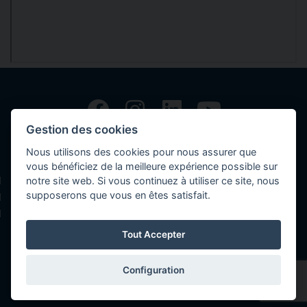
Gestion des cookies
Copyright © 2026 Volvo Car Corporation (or its affiliates or licensors).
Nous utilisons des cookies pour nous assurer que
Contact
vous bénéficiez de la meilleure expérience possible sur
notre site web. Si vous continuez à utiliser ce site, nous
Déclaration de confidentialités
supposerons que vous en êtes satisfait.
Politique des cookies
Mentions légales
Tout Accepter
Configuration